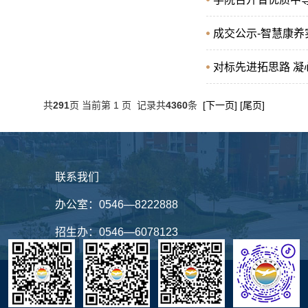
成交公示-智慧康
对标先进拓思路 凝
共
291
页 当前第 1 页 记录共
4360
条
[下一页]
[尾页]
联系我们
办公室：
0546—8222888
招生办：
0546—6078123