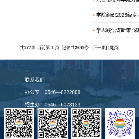
学院组织2026级
学思践悟谋新策 深
共
177
页 当前第 1 页 记录共
2649
条
[下一页]
[尾页]
联系我们
办公室：
0546—8222888
招生办：
0546—6078123