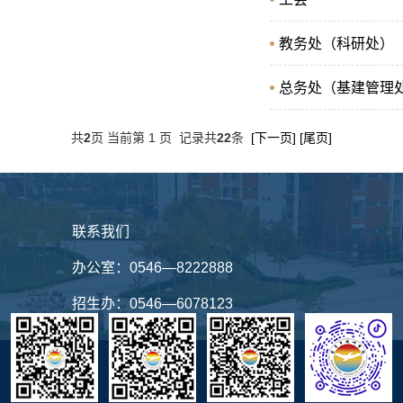
教务处（科研处）
总务处（基建管理
共
2
页 当前第 1 页 记录共
22
条
[下一页]
[尾页]
联系我们
办公室：
0546—8222888
招生办：
0546—6078123